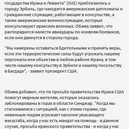
государства Ирака и Леванта" (ISIS) приблизились к
городу Эрбиль, где находятся американские дипломаты и
гражданские служащие, работающие в консульстве, а
также американские военнослужащие, которые
консультируют иракских военных. Обама заявил, что
распорядился нанести авиаудары по конвоям боевиков,
если они двинутся в сторону города.
"Мы намерены оставаться бдительными и принять меры,
если эти террористические силы будут угрожать нашему
персонала или объектам в любом районе Ирака, в том
числе нашему консульству в Эрбиле и нашему посольству
в Багдаде", - заявил президент США.
Обама добавил, что по просьбе правительства Ирака США
помогут мирным жителям, которые оказались
заблокированы в горах в области Синджар. "Когда мы
сталкиваемся с ситуацией, как с этими горами, где
невинным людям угрожает насилие ужасающего
масштаба, когда у нас есть мандат на помощь - в данном
случае, просьба иракского правительства - и когда у нас