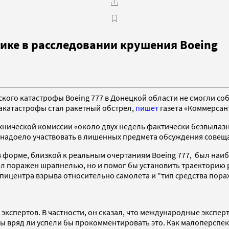
ике в расследовании крушения Boeing
о катастрофы Boeing 777 в Донецкой области не смогли собра
иакатастрофы стал ракетный обстрел,
пишет
газета «Коммерсант
хнической комиссии «около двух недель фактически безвылазн
надоело участвовать в лишенных предмета обсуждения совещан
 форме, близкой к реальным очертаниям Boeing 777, был наиб
ыл поражен шрапнелью, но и помог бы установить траекторию р
пицентра взрыва относительно самолета и "тип средства пора
экспертов. В частности, он сказал, что международные экспе
оты вряд ли успели бы прокомментировать это. Как малоперс