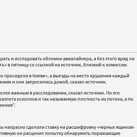
ть и исследовать обломки авиалайнера, а без этого вряд ли
ъ» в пятницу со ссылкой на источник, близкий к комиссии.
о просидели в Киеве», а выезды на место крушения каждый
иях и они запросились домой, сказал источник.
олее важным в расследовании, сказал источник. По его
азлета осколков и так называемую плотность их потока, а по
жения".
рты напрасно сделали ставку на расшифровку «черных ящиков»
пективную он расценил попытку обнаружить поражающие