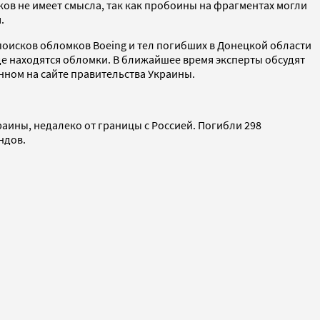
ов не имеет смысла, так как пробоины на фрагментах могли
.
оисков обломков Boeing и тел погибших в Донецкой области
де находятся обломки. В ближайшее время эксперты обсудят
нном на сайте правительства Украины.
аины, недалеко от границы с Россией. Погибли 298
ндов.