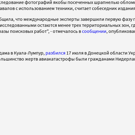
Исследование фотографий якобы посеченных шрапнелью обломк
завалов с использованием техники, считает собеседник издания
бщила, что международные эксперты завершили первую фазу п
еисследованными остаются менее трех территориальных зон, г
азы поисковых работ", - отмечалось в
сообщении
, опубликова
рдама в Куала-Лумпур,
разбился
17 июля в Донецкой области Укр
 Большинство жертв авиакатастрофы были гражданами Нидерла