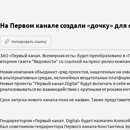
На Первом канале создали «дочку» для
Копировать ссылку
ЗАО «Первый канал. Всемирная есть» будет преобразовано в «П
вторник газета "Ведомости" со ссылкой на пресс-релиз компан
Новая компания объединит «ряд проектов, нацеленных на охв
в альтернативных средах, нелинейных вещательных платформах
Новые проекты "Первый канал.Digital" будут включать в себ
реализовываться во взаимодействии с крупными игроками ин
Срок запуска нового канала пока не назван. Также представи
Гендиректором «Первый канал. Digital» будет назначен Алексей
был советником гендиректора Первого канала Константина Эрнс