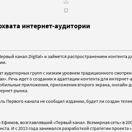
 охвата интернет-аудитории
ервый канал.Digital» и займется распространением контента д
ии.
ат аудиторных групп с низким уровнем традиционного смотрен
». Речь идет о создании и адаптации контента для интернет-а
я мобильные приложения, приложения второго экрана, онлайн-
тернет-рынка.
тель Первого канала не сообщил изданию, будет ли создан тел
 Ефимов, возглавлявший «Первый канал. Всемирная сеть» в 2004
та. И с 2013 года занимался разработкой стратегии проекта «П