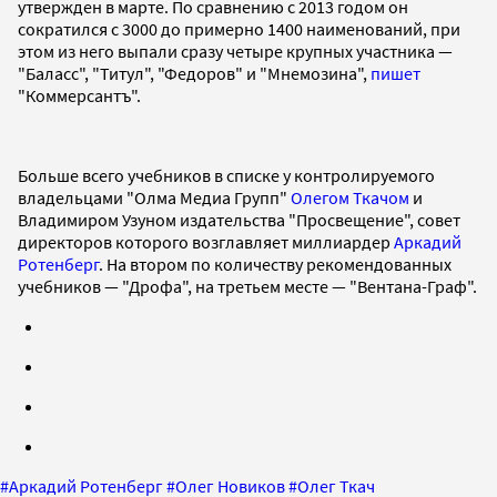
утвержден в марте. По сравнению с 2013 годом он
сократился с 3000 до примерно 1400 наименований, при
этом из него выпали сразу четыре крупных участника —
"Баласс", "Титул", "Федоров" и "Мнемозина",
пишет
"Коммерсантъ".
Больше всего учебников в списке у контролируемого
владельцами "Олма Медиа Групп"
Олегом Ткачом
и
Владимиром Узуном издательства "Просвещение", совет
директоров которого возглавляет миллиардер
Аркадий
Ротенберг
. На втором по количеству рекомендованных
учебников — "Дрофа", на третьем месте — "Вентана-Граф".
#
Аркадий Ротенберг
#
Олег Новиков
#
Олег Ткач