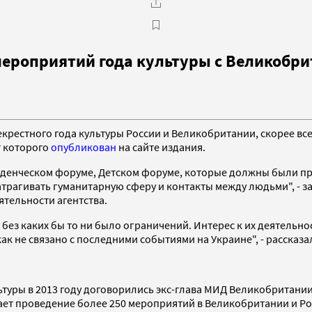
 мероприятий года культуры с Великобр
рестного года культуры России и Великобритании, скорее всег
т которого
опубликован
на сайте издания.
 Студенческом форуме, Детском форуме, которые должны были 
трагивать гуманитарную сферу и контакты между людьми", - за
ятельности агентства.
без каких бы то ни было ограничений. Интерес к их деятельнос
как не связано с последними событиями на Украине", - рассказа
туры в 2013 году договорились экс-глава МИД Великобритании
ает проведение более 250 мероприятий в Великобритании и Ро