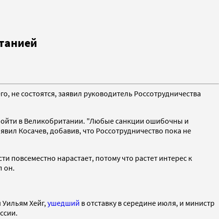
итанией
о, не состоятся, заявил руководитель Россотрудничества
пройти в Великобритании. "Любые санкции ошибочны и
явил Косачев, добавив, что Россотрудничество пока не
ти повсеместно нарастает, потому что растет интерес к
л он.
 Уильям Хейг,
ушедший
в отставку в середине июля, и министр
ссии.