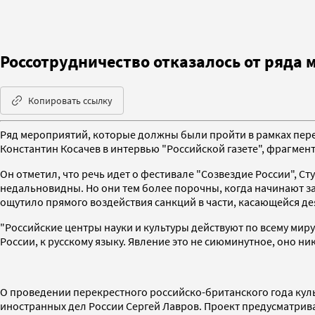
Россотрудничество отказалось от ряда
Копировать ссылку
Ряд мероприятий, которые должны были пройти в рамках перек
Константин Косачев в интервью "Российской газете", фрагмен
Он отметил, что речь идет о фестивале "Созвездие России",
недальновидны. Но они тем более порочны, когда начинают за
ощутило прямого воздействия санкций в части, касающейся де
"Российские центры науки и культуры действуют по всему миру 
России, к русскому языку. Явление это не сиюминутное, оно ни
О проведении перекрестного российско-британского года куль
иностранных дел России Сергей Лавров. Проект предусматрив