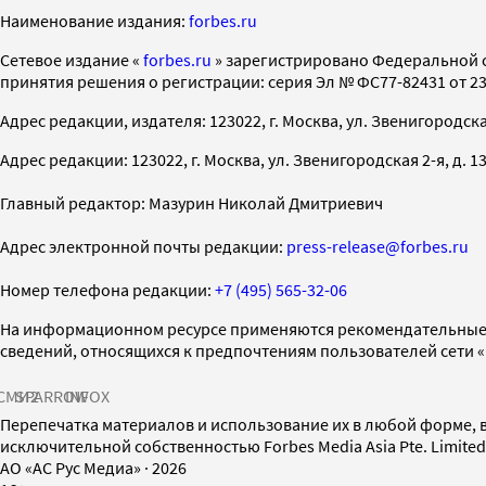
Наименование издания:
forbes.ru
Cетевое издание «
forbes.ru
» зарегистрировано Федеральной 
принятия решения о регистрации: серия Эл № ФС77-82431 от 23 
Адрес редакции, издателя: 123022, г. Москва, ул. Звенигородская 2-
Адрес редакции: 123022, г. Москва, ул. Звенигородская 2-я, д. 13, с
Главный редактор: Мазурин Николай Дмитриевич
Адрес электронной почты редакции:
press-release@forbes.ru
Номер телефона редакции:
+7 (495) 565-32-06
На информационном ресурсе применяются рекомендательные 
сведений, относящихся к предпочтениям пользователей сети 
СМИ2
SPARROW
INFOX
Перепечатка материалов и использование их в любой форме, в
исключительной собственностью Forbes Media Asia Pte. Limite
AO «АС Рус Медиа»
·
2026