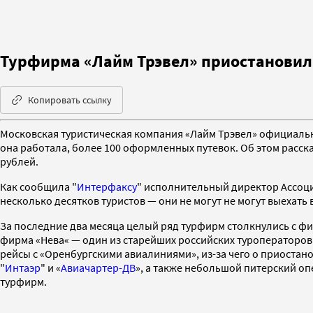
Турфирма «Лайм Трэвел» приостановил
Копировать ссылку
Московская туристическая компания «Лайм Трэвел» официально
она работала, более 100 оформленных путевок. Об этом расска
рублей.
Как сообщила "
Интерфаксу
" исполнительный директор Ассоци
несколько десятков туристов — они не могут не могут выехать
За последние два месяца целый ряд турфирм столкнулись с ф
фирма «Нева« — один из старейших российских туроператоров.
рейсы с «Оренбургскими авиалиниями», из-за чего о приоста
"
Интаэр
" и «
Авиачартер-ДВ
», а также небольшой питерский оп
турфирм.