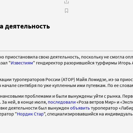
а деятельность
 приостановила свою деятельность, поскольку не смогла опла
зал "
Известиям
" гендиректор разорившейся турфирмы Игорь А
ации туроператоров России (АТОР) Майя Ломидзе, из-за приос
 в начале сентября по уже купленным ими путевкам. По ее сло
инансовыми проблемами и были вынуждены уйти с рынка. Перво
 За ней, в конце июля,
последовали
«Роза ветров Мир» и «Экспо
новке деятельности был вынужден
объявить
туроператор «Лабир
ератор "
Нордик Стар
", специализировавшийся на индивидуаль