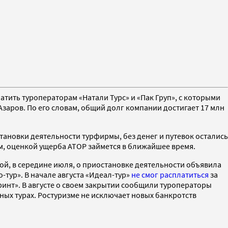
тить туроператорам «Натали Турс» и «Пак Груп», с которыми
заров. По его словам, общий долг компании достигает 17 млн
тановки деятельности турфирмы, без денег и путевок остались
вам, оценкой ущерба АТОР займется в ближайшее время.
й, в середине июля, о приостановке деятельности объявила
-тур». В начале августа «Идеал-тур»
не смог расплатиться
за
инт». В августе о своем закрытии сообщили туроператоры
ных турах. Ростуризме не исключает новых банкротств