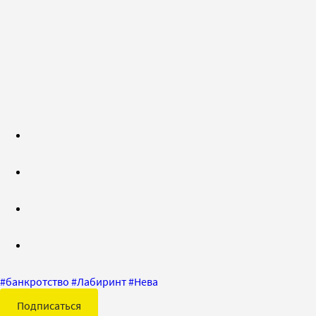
#
банкротство
#
Лабиринт
#
Нева
Подписаться