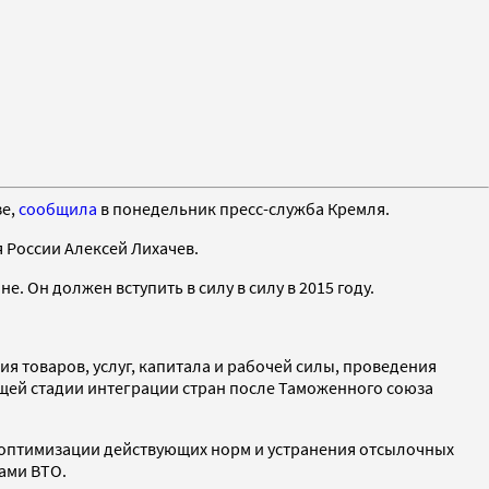
зе,
сообщила
в понедельник пресс-служба Кремля.
 России Алексей Лихачев.
. Он должен вступить в силу в силу в 2015 году.
я товаров, услуг, капитала и рабочей силы, проведения
щей стадии интеграции стран после Таможенного союза
 оптимизации действующих норм и устранения отсылочных
ами ВТО.