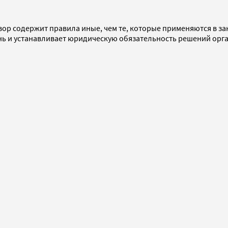
овор содержит правила иные, чем те, которые применяются в з
ь и устанавливает юридическую обязательность решений орг