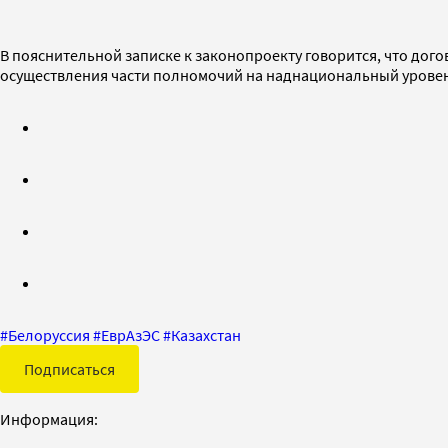
В пояснительной записке к законопроекту говорится, что дог
осуществления части полномочий на наднациональный уровен
#
Белоруссия
#
ЕврАзЭС
#
Казахстан
Подписаться
Информация: