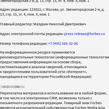
Звенигородская 2-я, д. 13, стр. 15, эт. 4, пом. X, ком. 1
Адрес редакции: 123022, г. Москва, ул. Звенигородская 2-я, д.
13, стр. 15, эт. 4, пом. X, ком. 1
Главный редактор: Мазурин Николай Дмитриевич
Адрес электронной почты редакции:
press-release@forbes.ru
Номер телефона редакции:
+7 (495) 565-32-06
На информационном ресурсе применяются
рекомендательные технологии (информационные технологии
предоставления информации на основе сбора,
систематизации и анализа сведений, относящихся
к предпочтениям пользователей сети «Интернет»,
находящихся на территории Российской Федерации)
СМИ2
SPARROW
INFOX
Перепечатка материалов и использование их в любой форме,
в том числе и в электронных СМИ, возможны только с
письменного разрешения редакции. Товарный знак Forbes
является исключительной собственностью Forbes Media Asia