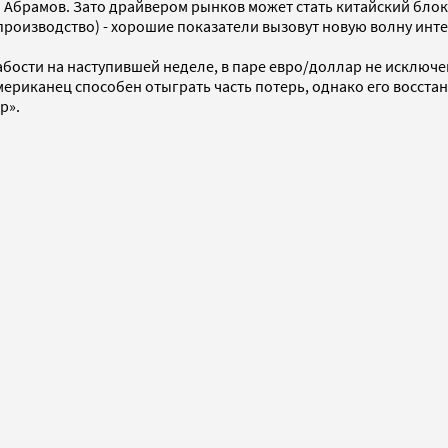
. Абрамов. Зато драйвером рынков может стать китайский бло
роизводство) - хорошие показатели вызовут новую волну инте
ости на наступившей неделе, в паре евро/доллар не исключены
мериканец способен отыграть часть потерь, однако его восст
p».