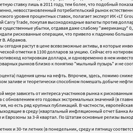
ную ставку лишь в 2011 году, тем более, что подобный показ
твенно, невосстановленный потребительский рынок естествен
кого уровня процентных ставок, полагает эксперт ИК «LT Gro
Carry Trade, покупая высокодоходные валюты против доллара, 
существенные убытки, отдавая даже слабому "американцу" 0,3% 
дали рискованные операции, что привело к падению большин
т В. Абрамов.
ы сегодня растут в цене всевозможные активы, в которые инв
ческой отметки в 1100 долларов за унцию. Сейчас его котиро
противоход котировкам доллара, и одновременно в нем инвест
оварных рынков близко к понятию "мыльный пузырь" и не соот
роцента) падения цены на нефть. Впрочем, здесь, помимо сниж
ском заливе и теоретически способном помешать добыче нефт
й мере зависеть от интереса участников рынка к рискованным 
обновлением его годовых экстремальных значений (в главной 
ия, но есть ряд крупных публикаций. В частности, европейска
ходящие в среду (квартальный инфляционный отчет Банка Англ
 Еврозоны за 3-й квартал. По Штатам основные релизы выходя
летних и 30-ти летних (в понедельник, среду и пятницу соответ