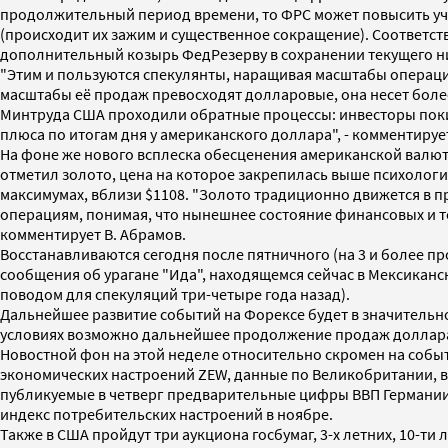
продолжительный период времени, то ФРС может повысить учет
(происходит их зажим и существенное сокращение). Соответс
дополнительный козырь ФедРезерву в сохранении текущего низ
"Этим и пользуются спекулянты, наращивая масштабы операций 
масштабы её продаж превосходят долларовые, она несет более 
Минтруда США проходили обратные процессы: инвесторы поки
плюса по итогам дня у американского доллара", - комментируе
На фоне же нового всплеска обесценения американской валют
отметил золото, цена на которое закрепилась выше психологи
максимумах, вблизи $1108. "Золото традиционно движется в 
операциям, понимая, что нынешнее состояние финансовых и т
комментирует В. Абрамов.
Восстанавливаются сегодня после пятничного (на 3 и более п
сообщения об урагане "Ида", находящемся сейчас в Мексикан
поводом для спекуляций три-четыре года назад).
Дальнейшее развитие событий на Форексе будет в значительно
условиях возможно дальнейшее продолжение продаж доллара с 
Новостной фон на этой неделе относительно скромен на событ
экономических настроений ZEW, данные по Великобритании, вы
публикуемые в четверг предварительные цифры ВВП Германии и
индекс потребительских настроений в ноябре.
Также в США пройдут три аукциона госбумаг, 3-х летних, 10-ти 