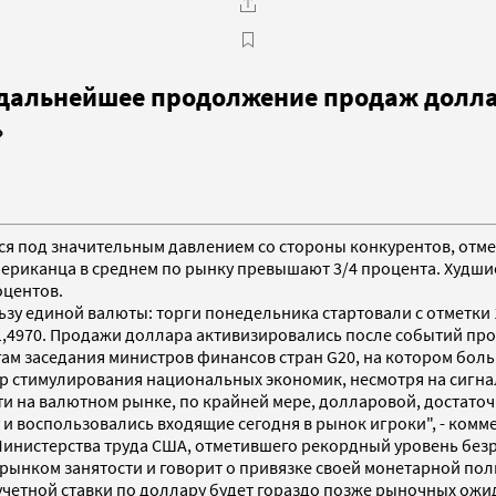
дальнейшее продолжение продаж доллар
»
тся под значительным давлением со стороны конкурентов, отме
риканца в среднем по рынку превышают 3/4 процента. Худшие 
оцентов.
у единой валюты: торги понедельника стартовали с отметки 1,
 1,4970. Продажи доллара активизировались после событий пр
ам заседания министров финансов стран G20, на котором боль
р стимулирования национальных экономик, несмотря на сигна
 на валютном рынке, по крайней мере, долларовой, достаточ
и воспользовались входящие сегодня в рынок игроки", - комме
нистерства труда США, отметившего рекордный уровень безраб
нком занятости и говорит о привязке своей монетарной полит
етной ставки по доллару будет гораздо позже рыночных ожид