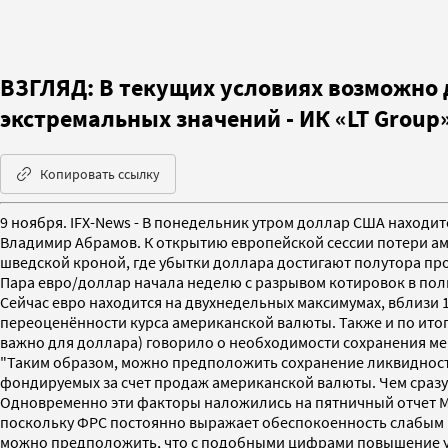
ВЗГЛЯД: В текущих условиях возможно 
экстремальных значений - ИК «LT Group
Копировать ссылку
9 ноября. IFX-News - В понедельник утром доллар США находи
Владимир Абрамов. К открытию европейской сессии потери аме
шведской кроной, где убытки доллара достигают полутора пр
Пара евро/доллар начала неделю с разрывом котировок в польз
Сейчас евро находится на двухнедельных максимумах, вблизи
переоценённости курса американской валюты. Также и по итог
важно для доллара) говорило о необходимости сохранения ме
"Таким образом, можно предположить сохранение ликвидности
фондируемых за счет продаж американской валюты. Чем сразу 
Одновременно эти факторы наложились на пятничный отчет Ми
поскольку ФРС постоянно выражает обеспокоенность слабым ры
можно предположить, что с подобными цифрами повышение уч