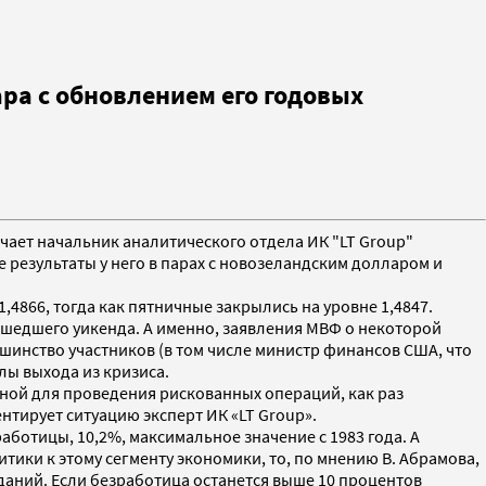
а с обновлением его годовых
чает начальник аналитического отдела ИК "LT Group"
результаты у него в парах с новозеландским долларом и
4866, тогда как пятничные закрылись на уровне 1,4847.
ошедшего уикенда. А именно, заявления МВФ о некоторой
шинство участников (в том числе министр финансов США, что
лы выхода из кризиса.
ной для проведения рискованных операций, как раз
нтирует ситуацию эксперт ИК «LT Group».
отицы, 10,2%, максимальное значение с 1983 года. А
ики к этому сегменту экономики, то, по мнению В. Абрамова,
аний. Если безработица останется выше 10 процентов