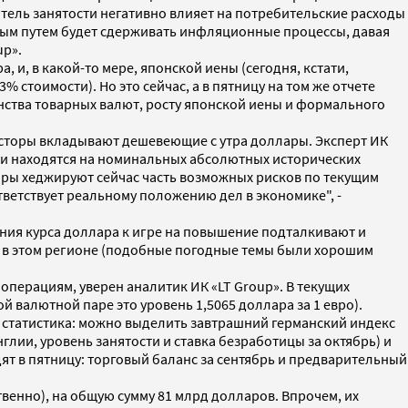
атель занятости негативно влияет на потребительские расходы
ным путем будет сдерживать инфляционные процессы, давая
up».
и, в какой-то мере, японской иены (сегодня, кстати,
стоимости). Но это сейчас, а в пятницу на том же отчете
ства товарных валют, росту японской иены и формального
есторы вкладывают дешевеющие с утра доллары. Эксперт ИК
вки находятся на номинальных абсолютных исторических
оры хеджируют сейчас часть возможных рисков по текущим
ветствует реальному положению дел в экономике", -
ения курса доллара к игре на повышение подталкивают и
и в этом регионе (подобные погодные темы были хорошим
операциям, уверен аналитик ИК «LT Group». В текущих
валютной паре это уровень 1,5065 доллара за 1 евро).
я статистика: можно выделить завтрашний германский индекс
ии, уровень занятости и ставка безработицы за октябрь) и
т в пятницу: торговый баланс за сентябрь и предварительный
ственно), на общую сумму 81 млрд долларов. Впрочем, их