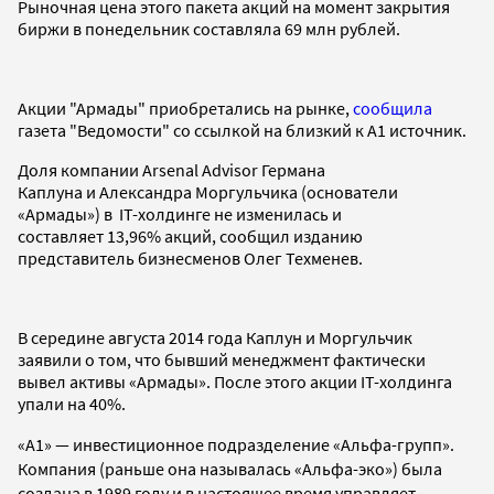
Рыночная цена этого пакета акций на момент закрытия
биржи в понедельник составляла 69 млн рублей.
Акции "Армады" приобретались на рынке,
сообщила
газета "Ведомости" со ссылкой на близкий к А1 источник.
Доля компании Arsenal Advisor Германа
Каплуна и Александра Моргульчика (основатели
«Армады») в IT-холдинге не изменилась и
составляет 13,96% акций, сообщил изданию
представитель бизнесменов Олег Техменев.
В середине августа 2014 года Каплун и Моргульчик
заявили о том, что бывший менеджмент фактически
вывел активы «Армады». После этого акции IT-холдинга
упали на 40%.
«А1» — инвестиционное подразделение «Альфа-групп».
Компания (раньше она называлась «Альфа-эко») была
создана в 1989 году и в настоящее время управляет