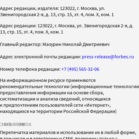
Адрес редакции, издателя: 123022, г. Москва, ул.
Звенигородская 2-я, д. 13, стр. 15, эт. 4, пом. X, ком. 1
Адрес редакции: 123022, г. Москва, ул. Звенигородская 2-я, д.
13, стр. 15, эт. 4, пом. X, ком. 1
Главный редактор: Мазурин Николай Дмитриевич
Адрес электронной почты редакции:
press-release@forbes.ru
Номер телефона редакции:
+7 (495) 565-32-06
На информационном ресурсе применяются
рекомендательные технологии (информационные технологии
предоставления информации на основе сбора,
систематизации и анализа сведений, относящихся
к предпочтениям пользователей сети «Интернет»,
находящихся на территории Российской Федерации)
СМИ2
SPARROW
INFOX
Перепечатка материалов и использование их в любой форме,
в том числе и в электронных СМИ, возможны только с