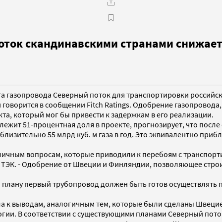
поток скандинавскими странами снижает 
та газопровода Северный поток для транспортировки российс
 говорится в сообщении Fitch Ratings. Одобрение газопровода,
та, который мог бы привести к задержкам в его реализации.
лежит 51-процентная доля в проекте, прогнозирует, что посл
близительно 55 млрд куб. м газа в год. Это эквивалентно при
личным вопросам, которые приводили к перебоям с транспорти
у ТЭК. - Одобрение от Швеции и Финляндии, позволяющее стро
о плану первый трубопровод должен быть готов осуществлять по
ишла к выводам, аналогичным тем, которые были сделаны Швец
огии. В соответствии с существующими планами Северный пото