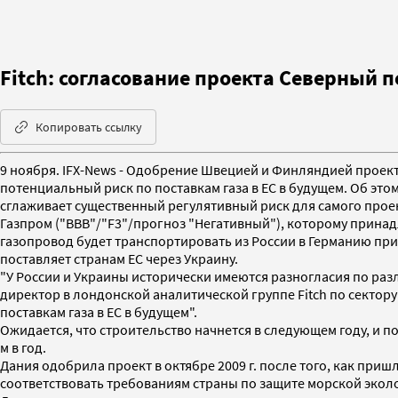
Fitch: согласование проекта Северный 
Копировать ссылку
9 ноября. IFX-News - Одобрение Швецией и Финляндией проек
потенциальный риск по поставкам газа в ЕС в будущем. Об этом
сглаживает существенный регулятивный риск для самого проек
Газпром ("BBB"/"F3"/прогноз "Негативный"), которому принад
газопровод будет транспортировать из России в Германию при
поставляет странам ЕС через Украину.
"У России и Украины исторически имеются разногласия по раз
директор в лондонской аналитической группе Fitch по сектор
поставкам газа в ЕС в будущем".
Ожидается, что строительство начнется в следующем году, и п
м в год.
Дания одобрила проект в октябре 2009 г. после того, как пр
соответствовать требованиям страны по защите морской экол