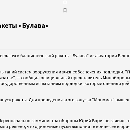
акеты «Булава»
ла пуск баллистической ракеты "Булава" из акватории Белого 
спытаний систем вооружения и жизнеобеспечения подлодки. "
амчатке", — сообщил официальный представитель Минобороны 
 государственным испытаниям подлодки, которые оценили дей
пуск ракеты. Для проведения этого запуска "Мономах" вышел 
 Первоначально замминистра обороны Юрий Борисов заявил, что
было решено, что одиночные пуски выполнят в конце сентября