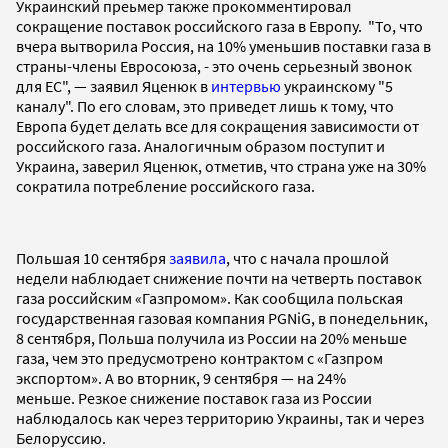
Украинский преьмер также прокомментировал
сокращение поставок российского газа в Европу. "То, что
вчера вытворила Россия, на 10% уменьшив поставки газа в
страны-члены Евросоюза, - это очень серьезный звонок
для ЕС", — заявил Яценюк в
интервью
украинскому "5
каналу". По его словам, это приведет лишь к тому, что
Европа будет делать все для сокращения зависимости от
российского газа. Аналогичным образом поступит и
Украина, заверил Яценюк, отметив, что страна уже на 30%
сократила потребление российского газа.
Польшая 10 сентября
заявила
, что с начала прошлой
недели наблюдает снижение почти на четверть поставок
газа российским «Газпромом». Как сообщила польская
государственная газовая компания PGNiG, в понедельник,
8 сентября, Польша получила из России на 20% меньше
газа, чем это предусмотрено контрактом с «Газпром
экспортом». А во вторник, 9 сентября — на 24%
меньше. Резкое снижение поставок газа из России
наблюдалось как через территорию Украины, так и через
Белоруссию.