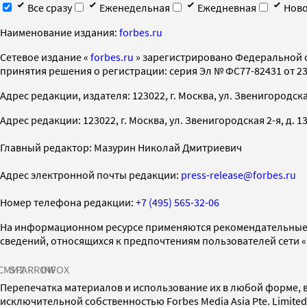
Все сразу
Еженедельная
Ежедневная
Ново
Наименование издания:
forbes.ru
Cетевое издание «
forbes.ru
» зарегистрировано Федеральной 
принятия решения о регистрации: серия Эл № ФС77-82431 от 23 
Адрес редакции, издателя: 123022, г. Москва, ул. Звенигородская 2-
Адрес редакции: 123022, г. Москва, ул. Звенигородская 2-я, д. 13, с
Главный редактор: Мазурин Николай Дмитриевич
Адрес электронной почты редакции:
press-release@forbes.ru
Номер телефона редакции:
+7 (495) 565-32-06
На информационном ресурсе применяются рекомендательные 
сведений, относящихся к предпочтениям пользователей сети 
СМИ2
SPARROW
INFOX
Перепечатка материалов и использование их в любой форме, в
исключительной собственностью Forbes Media Asia Pte. Limite