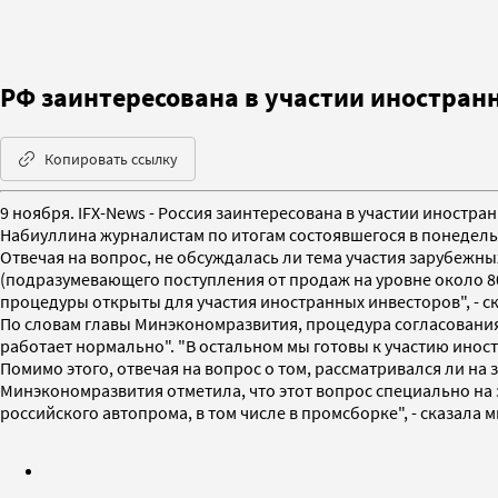
РФ заинтересована в участии иностран
Копировать ссылку
9 ноября. IFX-News - Россия заинтересована в участии иностр
Набиуллина журналистам по итогам состоявшегося в понедель
Отвечая на вопрос, не обсуждалась ли тема участия зарубежн
(подразумевающего поступления от продаж на уровне около 80 
процедуры открыты для участия иностранных инвесторов", - ск
По словам главы Минэкономразвития, процедура согласования 
работает нормально". "В остальном мы готовы к участию иност
Помимо этого, отвечая на вопрос о том, рассматривался ли на
Минэкономразвития отметила, что этот вопрос специально на
российского автопрома, в том числе в промсборке", - сказала 