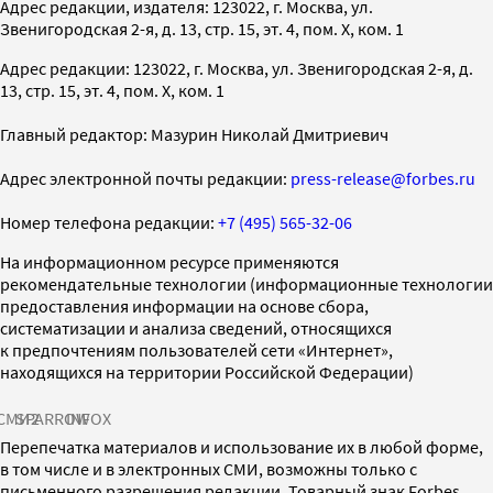
Адрес редакции, издателя: 123022, г. Москва, ул.
Звенигородская 2-я, д. 13, стр. 15, эт. 4, пом. X, ком. 1
Адрес редакции: 123022, г. Москва, ул. Звенигородская 2-я, д.
13, стр. 15, эт. 4, пом. X, ком. 1
Главный редактор: Мазурин Николай Дмитриевич
Адрес электронной почты редакции:
press-release@forbes.ru
Номер телефона редакции:
+7 (495) 565-32-06
На информационном ресурсе применяются
рекомендательные технологии (информационные технологии
предоставления информации на основе сбора,
систематизации и анализа сведений, относящихся
к предпочтениям пользователей сети «Интернет»,
находящихся на территории Российской Федерации)
СМИ2
SPARROW
INFOX
Перепечатка материалов и использование их в любой форме,
в том числе и в электронных СМИ, возможны только с
письменного разрешения редакции. Товарный знак Forbes