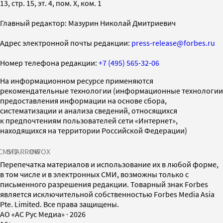
13, стр. 15, эт. 4, пом. X, ком. 1
Главный редактор: Мазурин Николай Дмитриевич
Адрес электронной почты редакции:
press-release@forbes.ru
Номер телефона редакции:
+7 (495) 565-32-06
На информационном ресурсе применяются
рекомендательные технологии (информационные технологии
предоставления информации на основе сбора,
систематизации и анализа сведений, относящихся
к предпочтениям пользователей сети «Интернет»,
находящихся на территории Российской Федерации)
СМИ2
SPARROW
INFOX
Перепечатка материалов и использование их в любой форме,
в том числе и в электронных СМИ, возможны только с
письменного разрешения редакции. Товарный знак Forbes
является исключительной собственностью Forbes Media Asia
Pte. Limited. Все права защищены.
AO «АС Рус Медиа»
·
2026