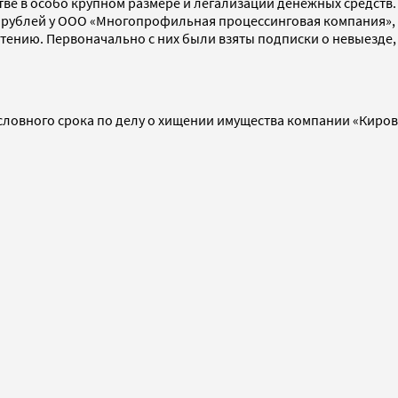
ве в особо крупном размере и легализации денежных средств.
н рублей у ООО «Многопрофильная процессинговая компания», а
нию. Первоначально с них были взяты подписки о невыезде, 
условного срока по делу о хищении имущества компании «Киров