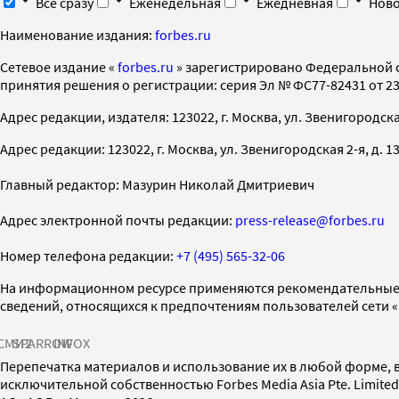
Все сразу
Еженедельная
Ежедневная
Ново
Наименование издания:
forbes.ru
Cетевое издание «
forbes.ru
» зарегистрировано Федеральной 
принятия решения о регистрации: серия Эл № ФС77-82431 от 23 
Адрес редакции, издателя: 123022, г. Москва, ул. Звенигородская 2-
Адрес редакции: 123022, г. Москва, ул. Звенигородская 2-я, д. 13, с
Главный редактор: Мазурин Николай Дмитриевич
Адрес электронной почты редакции:
press-release@forbes.ru
Номер телефона редакции:
+7 (495) 565-32-06
На информационном ресурсе применяются рекомендательные 
сведений, относящихся к предпочтениям пользователей сети 
СМИ2
SPARROW
INFOX
Перепечатка материалов и использование их в любой форме, в
исключительной собственностью Forbes Media Asia Pte. Limite