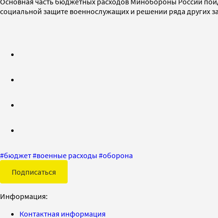
Основная часть бюджетных расходов Минобороны России пойд
социальной защите военнослужащих и решении ряда других за
#
бюджет
#
военные расходы
#
оборона
Подписаться
Информация:
Контактная информация