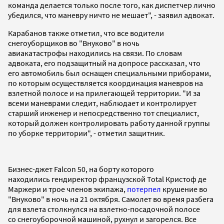
команда делается только после того, как диспетчер лично
убедился, что маневру ничто не мешает", - заявил адвокат.
Карабанов также отметил, что все водители
снегоуборщиков во "Внуково" в ночь
авиакатастрофы находились на связи. По словам
адвоката, его подзащитный на допросе рассказал, что
его автомобиль был оснащен специальными приборами,
по которым осуществляется координация маневров на
взлетной полосе и на прилегающей территории. "И за
всеми маневрами следит, наблюдает и контролирует
старший инженер и непосредственно тот специалист,
который должен контролировать работу данной группы
по уборке территории", - отметил защитник.
Бизнес-джет Falcon 50, на борту которого
находились гендиректор французской Total Кристоф де
Маржери и трое членов экипажа,
потерпел
крушение во
"Внуково" в ночь на 21 октября. Самолет во время разбега
для взлета столкнулся на взлетно-посадочной полосе
со снегоуборочной машиной, рухнул и загорелся. Все