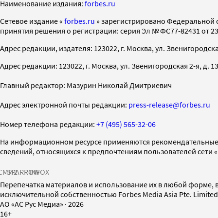
Наименование издания:
forbes.ru
Cетевое издание «
forbes.ru
» зарегистрировано Федеральной 
принятия решения о регистрации: серия Эл № ФС77-82431 от 23 
Адрес редакции, издателя: 123022, г. Москва, ул. Звенигородская 2-
Адрес редакции: 123022, г. Москва, ул. Звенигородская 2-я, д. 13, с
Главный редактор: Мазурин Николай Дмитриевич
Адрес электронной почты редакции:
press-release@forbes.ru
Номер телефона редакции:
+7 (495) 565-32-06
На информационном ресурсе применяются рекомендательные 
сведений, относящихся к предпочтениям пользователей сети 
СМИ2
SPARROW
INFOX
Перепечатка материалов и использование их в любой форме, в
исключительной собственностью Forbes Media Asia Pte. Limite
AO «АС Рус Медиа»
·
2026
16+