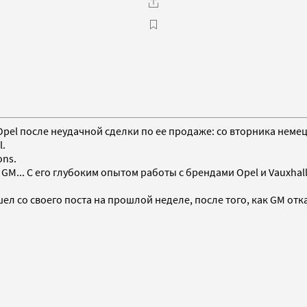
pel после неудачной сделки по ее продаже: со вторника неме
l.
ons.
M... С его глубоким опытом работы с брендами Opel и Vauxhall
л со своего поста на прошлой неделе, после того, как GM от