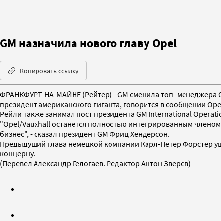
GM назначила нового главу Opel
Копировать ссылку
ФРАНКФУРТ-НА-МАЙНЕ (Рейтер) - GM сменила топ- менеджера O
президент американского гиганта, говорится в сообщении Ope
Рейли также занимал пост президента GM International Operati
"Opel/Vauxhall останется полностью интегрированным членом G
бизнес", - сказал президент GM Фриц Хендерсон.
Предыдущий глава немецкой компании Карл-Петер Форстер уше
концерну.
(Перевел Александр Гелогаев. Редактор Антон Зверев)