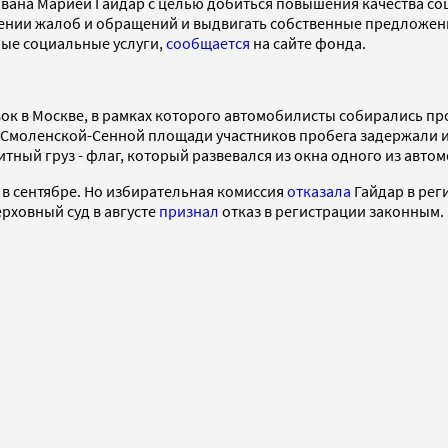
на Марией Гайдар c целью добиться повышения качества социа
лении жалоб и обращений и выдвигать собственные предложен
ные социальные услуги,
сообщается
на сайте фонда.
ок в Москве, в рамках которого автомобилисты собирались пр
 Смоленской-Сенной площади участников пробега задержали и
ный груз - флаг, который развевался из окна одного из авто
 в сентябре. Но избирательная комиссия
отказала
Гайдар в рег
рховный суд в августе
признал
отказ в регистрации законным.