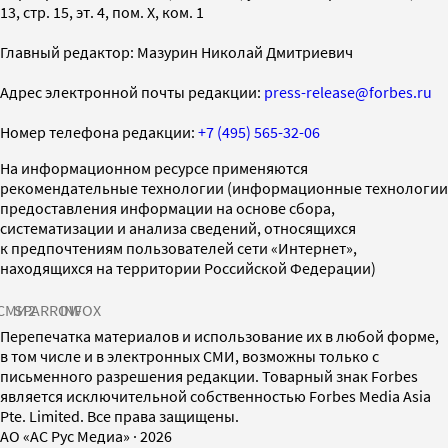
13, стр. 15, эт. 4, пом. X, ком. 1
Главный редактор: Мазурин Николай Дмитриевич
Адрес электронной почты редакции:
press-release@forbes.ru
Номер телефона редакции:
+7 (495) 565-32-06
На информационном ресурсе применяются
рекомендательные технологии (информационные технологии
предоставления информации на основе сбора,
систематизации и анализа сведений, относящихся
к предпочтениям пользователей сети «Интернет»,
находящихся на территории Российской Федерации)
СМИ2
SPARROW
INFOX
Перепечатка материалов и использование их в любой форме,
в том числе и в электронных СМИ, возможны только с
письменного разрешения редакции. Товарный знак Forbes
является исключительной собственностью Forbes Media Asia
Pte. Limited. Все права защищены.
AO «АС Рус Медиа»
·
2026