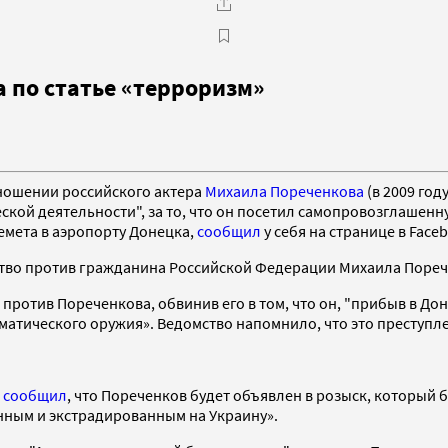
 по статье «терроризм»
тношении российского актера
Михаила Пореченкова
(в 2009 год
ической деятельности", за то, что он посетил самопровозглаш
емета в аэропорту Донецка,
сообщил
у себя на странице в Fac
тво против гражданина Российской Федерации Михаила Пореч
против Пореченкова, обвинив его в том, что он, "прибыв в До
атического оружия». Ведомство напомнило, что это преступлен
k
сообщил
, что Пореченков будет объявлен в розыск, который
анным и экстрадированным на Украину».