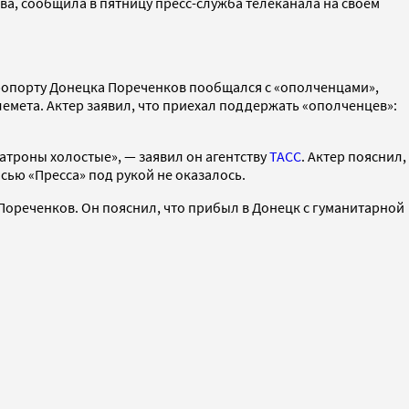
ва, сообщила в пятницу пресс-служба телеканала на своем
аэропорту Донецка Пореченков пообщался с «ополченцами»,
улемета. Актер заявил, что приехал поддержать «ополченцев»:
атроны холостые», — заявил он агентству
ТАСС
. Актер пояснил,
исью «Пресса» под рукой не оказалось.
л Пореченков. Он пояснил, что прибыл в Донецк с гуманитарной