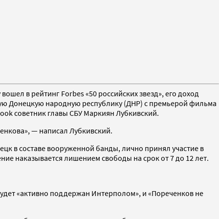
у вошел в рейтинг Forbes «50 российских звезд», его доход
енную Донецкую народную республику (ДНР) с премьерой фильма
ebook советник главы СБУ Маркиян Лубкивский.
енкова», — написал Лубкивский.
нецк в составе вооруженной банды, лично принял участие в
ие наказывается лишением свободы на срок от 7 до 12 лет.
 будет «активно поддержан Интерполом», и «Пореченков не