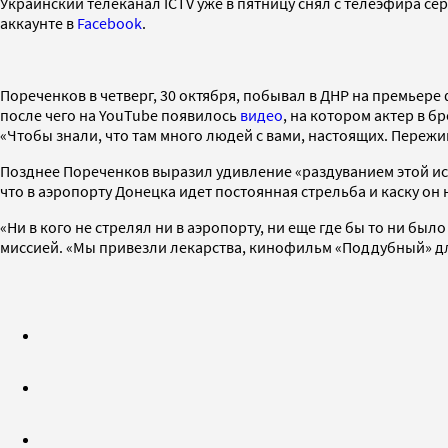
Украинский телеканал ICTV уже в пятницу снял с телеэфира се
аккаунте в
Facebook
.
Пореченков в четверг, 30 октября, побывал в ДНР на премьер
после чего на YouTube появилось
видео
, на котором актер в б
«Чтобы знали, что там много людей с вами, настоящих. Пережи
Позднее Пореченков выразил удивление «раздуванием этой ист
что в аэропорту Донецка идет постоянная стрельба и каску он 
«Ни в кого не стрелял ни в аэропорту, ни еще где бы то ни б
миссией. «Мы привезли лекарства, кинофильм «Поддубный» для