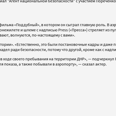
риал "Агент национальной безопасности" с участием Пореченко
е фильма «Поддубный», в котором он сыграл главную роль. В 
ронежилете и шлеме с надписью Press («Пресса») стреляет из п
вают, волнуются, по-настоящему с вами».
ории». «Естественно, это были постановочные кадры и даже п
надел ради безопасности, потому что другой, кроме как с надп
ыло в ходе своего пребывания на территории ДНР», — подчеркну
 показа, а также побывали в аэропорту», — сказал актер.