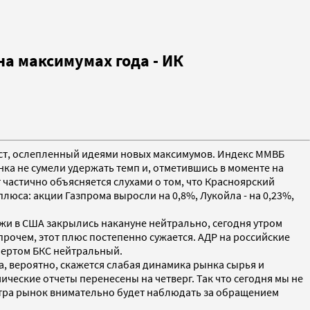
а максимумах года - ИК
ост, ослепленный идеями новых максимумов. Индекс ММВБ
ка не сумели удержать темп и, отметившись в моменте на
т частично объясняется слухами о том, что Красноярский
юса: акции Газпрома выросли на 0,8%, Лукойла - на 0,23%,
жи в США закрылись накануне нейтрально, сегодня утром
прочем, этот плюс постепенно сужается. АДР на российские
пертом БКС нейтральный.
а, вероятно, скажется слабая динамика рынка сырья и
ческие отчеты перенесены на четверг. Так что сегодня мы не
втра рынок внимательно будет наблюдать за обращением