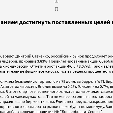
нием достигнуть поставленных целей н
дитСервис" Дмитрий Савченко, российский рынок продолжает р
из лидеров, прибавив 3,83%. Привилегированные акции Сбербан
 к концу сессии. Отметим рост акции ФСК (+8,07%). Такой взлё
мые главные фишки все же остались в пределах процентного пл
лжила безыдейную торговлю на 79 долл. за баррель WTI. Бир
ия сегодня растет: Япония выше на 0,2%, Гонконг - на 0,7%, в
. В итоге старт отечественного рынка сегодня ожидается экс
ей на максимумах года. Тем не менее, сегодня на темпах рост
праздник, но биржи открыты. Единственное, все макроэкономи
оративного характера на рынке также будет по минимуму. За
анию", - заключает аналитик ИК "БрокерКредитСервис".