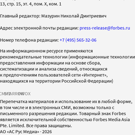
13, стр. 15, эт. 4, пом. X, ком. 1
Главный редактор: Мазурин Николай Дмитриевич
Адрес электронной почты редакции:
press-release@forbes.ru
Номер телефона редакции:
+7 (495) 565-32-06
На информационном ресурсе применяются
рекомендательные технологии (информационные технологии
предоставления информации на основе сбора,
систематизации и анализа сведений, относящихся
к предпочтениям пользователей сети «Интернет»,
находящихся на территории Российской Федерации)
СМИ2
SPARROW
INFOX
Перепечатка материалов и использование их в любой форме,
в том числе и в электронных СМИ, возможны только с
письменного разрешения редакции. Товарный знак Forbes
является исключительной собственностью Forbes Media Asia
Pte. Limited. Все права защищены.
AO «АС Рус Медиа»
·
2026