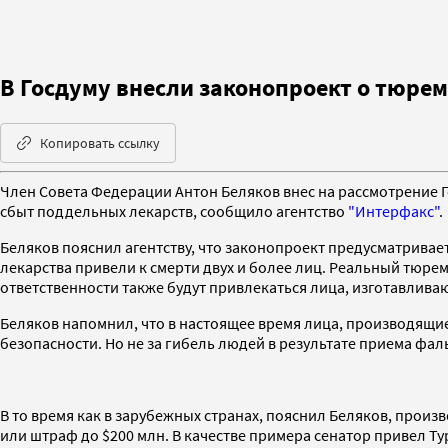
В Госдуму внесли законопроект о тюрем
Копировать ссылку
Член Совета Федерации Антон Беляков внес на рассмотрение Го
сбыт поддельных лекарств, сообщило агентство
"Интерфакс"
.
Беляков пояснил агентству, что законопроект предусматривает
лекарства привели к смерти двух и более лиц. Реальный тюрем
ответственности также будут привлекаться лица, изготавлив
Беляков напомнил, что в настоящее время лица, производящие
безопасности. Но не за гибель людей в результате приема ф
В то время как в зарубежных странах, пояснил Беляков, про
или штраф до $200 млн. В качестве примера сенатор привел Т