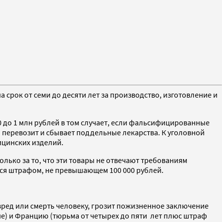
срок от семи до десяти лет за производство, изготовление и
00 до 1 млн рублей в том случает, если фальсифицированные
о перевозит и сбывает поддельные лекарства. К уголовной
ицинских изделий.
лько за то, что эти товары не отвечают требованиям
тся штрафом, не превышающем 100 000 рублей.
вред или смерть человеку, грозит пожизненное заключение
ие) и Францию (тюрьма от четырех до пяти лет плюс штраф