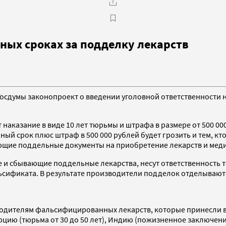
ных сроках за подделку лекарств
сдумы законопроект о введении уголовной ответственности на 
 наказание в виде 10 лет тюрьмы и штрафа в размере от 500 0
ный срок плюс штраф в 500 000 рублей будет грозить и тем, кт
ающие поддельные документы на приобретение лекарств и мед
 и сбывающие поддельные лекарства, несут ответственность то
альсификата. В результате производители подделок отделываю
изводителям фальсифицированных лекарств, которые принесли 
урцию (тюрьма от 30 до 50 лет), Индию (пожизненное заключен