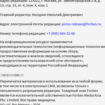
Адрес редакции: 123022, г. Москва, ул. Звенигородская 2-я, д.
13, стр. 15, эт. 4, пом. X, ком. 1
Главный редактор: Мазурин Николай Дмитриевич
Адрес электронной почты редакции:
press-release@forbes.ru
Номер телефона редакции:
+7 (495) 565-32-06
На информационном ресурсе применяются
рекомендательные технологии (информационные технологии
предоставления информации на основе сбора,
систематизации и анализа сведений, относящихся
к предпочтениям пользователей сети «Интернет»,
находящихся на территории Российской Федерации)
СМИ2
SPARROW
INFOX
Перепечатка материалов и использование их в любой форме,
в том числе и в электронных СМИ, возможны только с
письменного разрешения редакции. Товарный знак Forbes
является исключительной собственностью Forbes Media Asia
Pte. Limited. Все права защищены.
AO «АС Рус Медиа»
·
2026