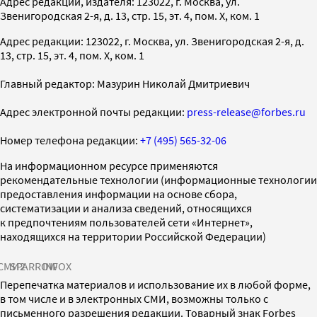
Адрес редакции, издателя: 123022, г. Москва, ул.
Звенигородская 2-я, д. 13, стр. 15, эт. 4, пом. X, ком. 1
Адрес редакции: 123022, г. Москва, ул. Звенигородская 2-я, д.
13, стр. 15, эт. 4, пом. X, ком. 1
Главный редактор: Мазурин Николай Дмитриевич
Адрес электронной почты редакции:
press-release@forbes.ru
Номер телефона редакции:
+7 (495) 565-32-06
На информационном ресурсе применяются
рекомендательные технологии (информационные технологии
предоставления информации на основе сбора,
систематизации и анализа сведений, относящихся
к предпочтениям пользователей сети «Интернет»,
находящихся на территории Российской Федерации)
СМИ2
SPARROW
INFOX
Перепечатка материалов и использование их в любой форме,
в том числе и в электронных СМИ, возможны только с
письменного разрешения редакции. Товарный знак Forbes