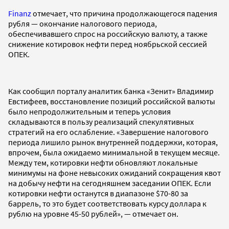
Finanz
отмечает, что причина продолжающегося падения
рубля — окончание налогового периода,
обеспечивавшего спрос на российскую валюту, а также
снижение котировок нефти перед ноябрьской сессией
ОПЕК.
Как сообщил порталу аналитик банка «Зенит» Владимир
Евстифеев, восстановление позиций российской валюты
было непродолжительным и теперь условия
складываются в пользу реализаций спекулятивных
стратегий на его ослабление. «Завершение налогового
периода лишило рынок внутренней поддержки, которая,
впрочем, была ожидаемо минимальной в текущем месяце.
Между тем, котировки нефти обновляют локальные
минимумы на фоне невысоких ожиданий сокращения квот
на добычу нефти на сегодняшнем заседании ОПЕК. Если
котировки нефти останутся в диапазоне $70-80 за
баррель, то это будет соответствовать курсу доллара к
рублю на уровне 45-50 рублей», — отмечает он.