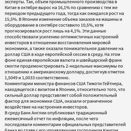
эксперты. Так, объем промышленного производства в
Китае в октябре вырос на 16,1% по сравнению с тем же
периодом предыдущего года, тогда как ожидался рост на
15,5%. В Японии изменение объема заказов на машины и
оборудование в сентябре составило 10,5%, хотя
прогнозировался рост лишь на 4,1%. Эти данные
способствовали усилению оптимистичных настроений
инвесторов в отношении восстановления мировой
экономики, а также оказали понижательное давление на
доллар США в ходе европейской сессии в среду. На этом
фоне единая европейская валюта и швейцарский франк
смогли продемонстрировать 2-недельные максимумы по
отношению к американскому доллару, достигнув отметок
1,5049 и 1,0033 соответственно.
Комментарии министра финансов США Тимоти Гейтнера,
находящегося с визитом в Японии, относительно того, что
сильный доллар представляет собой положительный
фактор для экономики США, оказали ограниченное
воздействие на настроения инвесторов.
В среду Банк Англии опубликовал традиционный
ежемесячный отчет по инфляции, после чего
последовали комментарии официальных представителей
банка во главе с его управляющим господином Кингом.