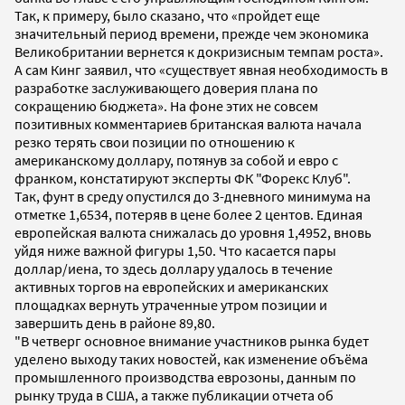
Так, к примеру, было сказано, что «пройдет еще
значительный период времени, прежде чем экономика
Великобритании вернется к докризисным темпам роста».
А сам Кинг заявил, что «существует явная необходимость в
разработке заслуживающего доверия плана по
сокращению бюджета». На фоне этих не совсем
позитивных комментариев британская валюта начала
резко терять свои позиции по отношению к
американскому доллару, потянув за собой и евро с
франком, констатируют эксперты ФК "Форекс Клуб".
Так, фунт в среду опустился до 3-дневного минимума на
отметке 1,6534, потеряв в цене более 2 центов. Единая
европейская валюта снижалась до уровня 1,4952, вновь
уйдя ниже важной фигуры 1,50. Что касается пары
доллар/иена, то здесь доллару удалось в течение
активных торгов на европейских и американских
площадках вернуть утраченные утром позиции и
завершить день в районе 89,80.
"В четверг основное внимание участников рынка будет
уделено выходу таких новостей, как изменение объёма
промышленного производства еврозоны, данным по
рынку труда в США, а также публикации отчета об