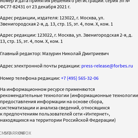
номер и дата принятия решения о регистрации: серия Эл №
ФС77-82431 от 23 декабря 2021 г.
Адрес редакции, издателя: 123022, г. Москва, ул.
Звенигородская 2-я, д. 13, стр. 15, эт. 4, пом. X, ком. 1
Адрес редакции: 123022, г. Москва, ул. Звенигородская 2-я, д.
13, стр. 15, эт. 4, пом. X, ком. 1
Главный редактор: Мазурин Николай Дмитриевич
Адрес электронной почты редакции:
press-release@forbes.ru
Номер телефона редакции:
+7 (495) 565-32-06
На информационном ресурсе применяются
рекомендательные технологии (информационные технологии
предоставления информации на основе сбора,
систематизации и анализа сведений, относящихся
к предпочтениям пользователей сети «Интернет»,
находящихся на территории Российской Федерации)
СМИ2
SPARROW
INFOX