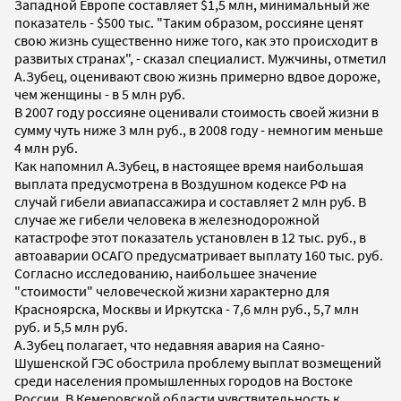
Западной Европе составляет $1,5 млн, минимальный же
показатель - $500 тыс. "Таким образом, россияне ценят
свою жизнь существенно ниже того, как это происходит в
развитых странах", - сказал специалист. Мужчины, отметил
А.Зубец, оценивают свою жизнь примерно вдвое дороже,
чем женщины - в 5 млн руб.
В 2007 году россияне оценивали стоимость своей жизни в
сумму чуть ниже 3 млн руб., в 2008 году - немногим меньше
4 млн руб.
Как напомнил А.Зубец, в настоящее время наибольшая
выплата предусмотрена в Воздушном кодексе РФ на
случай гибели авиапассажира и составляет 2 млн руб. В
случае же гибели человека в железнодорожной
катастрофе этот показатель установлен в 12 тыс. руб., в
автоаварии ОСАГО предусматривает выплату 160 тыс. руб.
Согласно исследованию, наибольшее значение
"стоимости" человеческой жизни характерно для
Красноярска, Москвы и Иркутска - 7,6 млн руб., 5,7 млн
руб. и 5,5 млн руб.
А.Зубец полагает, что недавняя авария на Саяно-
Шушенской ГЭС обострила проблему выплат возмещений
среди населения промышленных городов на Востоке
России. В Кемеровской области чувствительность к