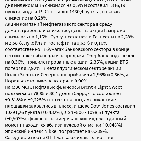
дня индекс ММВБ снизился на 0,5% и составил 1316,19
пункта, индекс РТС составил 1430,4 пункта, показав
снижение на 0,28%.
Акции компаний нефтегазового сектора в среду
демонстрировали снижение, цены на акции Газпрома
снизилась на 1,15%, Сургутнефтегаза и Татнефти на 2,28%
и 2,58%, Лукойла и Роснефти на 0,63% и 0,16%
соответственно. В бумагах банковского сектора в конце
сессии тоже наблюдались продажи: Сбербанк подешевел
на 0,36%, привилегированные акции -2,35%, акции ВТБ
потеряли 2,92%. В металлургическом секторе акции
ПолюсЗолота и Северстали прибавили 2,96% и 0,86%, а
Норильского никеля потеряли 0,96%.
На 6:30 МСК, нефтяные фьючерсы Brent и Light Sweet
показывают 78,95 и 80,1 долл./барр., что составляет
+0,318% и +0,225% соответственно, американские
площадки закрылись в плюсе, индекс Dow-Jones составил
10291,26 пункта (+0,432%), а SnP500 - 1098,51 пункта
(+0,503%), фьючерс на американский индекс в данный
момент находится вблизи нулевой отметки (-0,046%).
Японский индекс Nikkei подрастает на 0,239%.
Сегодня эксперты ОТП Банка ожидают открытия