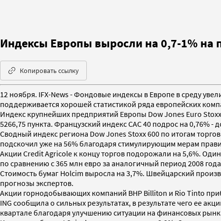
Индексы Европы выросли на 0,7-1% на
Копировать ссылку
12 ноября. IFX-News - Фондовые индексы в Европе в среду уве
поддерживается хорошей статистикой ряда европейских комп
Индекс крупнейших предприятий Европы Dow Jones Euro Stoxx 5
5266,75 пункта. Французский индекс CAC 40 подрос на 0,76% - д
Сводный индекс региона Dow Jones Stoxx 600 по итогам торгов 
подскочил уже на 56% благодаря стимулирующим мерам правит
Акции Credit Agricole к концу торгов подорожали на 5,6%. Од
по сравнению с 365 млн евро за аналогичный период 2008 года
Стоимость бумаг Holcim выросла на 3,7%. Швейцарский произв
прогнозы экспертов.
Акции горнодобывающих компаний BHP Billiton и Rio Tinto пр
ING сообщила о сильных результатах, в результате чего ее а
квартале благодаря улучшению ситуации на финансовых рынк