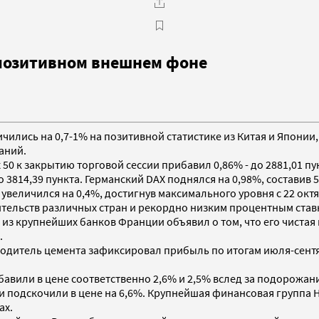
 позитивном внешнем фоне
личились на 0,7-1% на позитивной статистике из Китая и Япони
аний.
0 к закрытию торговой сессии прибавил 0,86% - до 2881,01 пун
о 3814,39 пункта. Германский DAX поднялся на 0,98%, составив 5
увеличился на 0,4%, достигнув максимального уровня с 22 октя
ельств различных стран и рекордно низким процентным ставк
ин из крупнейших банков Франции объявил о том, что его чиста
.
одитель цемента зафиксировал прибыль по итогам июля-сентяб
ибавили в цене соответственно 2,6% и 2,5% вслед за подорожа
кции подскочили в цене на 6,6%. Крупнейшая финансовая групп
ах.