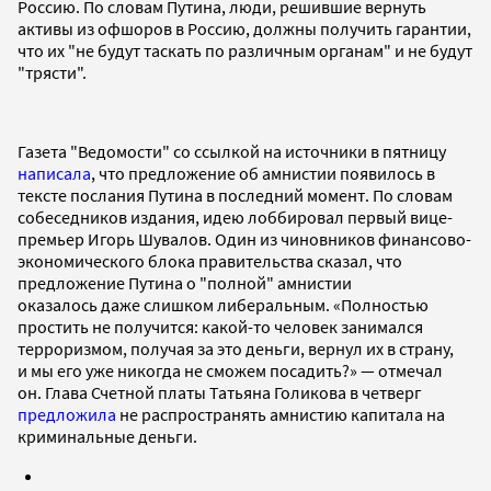
Россию. По словам Путина, люди, решившие вернуть
активы из офшоров в Россию, должны получить гарантии,
что их "не будут таскать по различным органам" и не будут
"трясти".
Газета "Ведомости" со ссылкой на источники в пятницу
написала
, что предложение об амнистии появилось в
тексте послания Путина в последний момент. По словам
собеседников издания, идею лоббировал первый вице-
премьер Игорь Шувалов. Один из чиновников финансово-
экономического блока правительства сказал, что
предложение Путина о "полной" амнистии
оказалось даже слишком либеральным. «Полностью
простить не получится: какой-то человек занимался
терроризмом, получая за это деньги, вернул их в страну,
и мы его уже никогда не сможем посадить?» — отмечал
он. Глава Счетной платы Татьяна Голикова в четверг
предложила
не распространять амнистию капитала на
криминальные деньги.