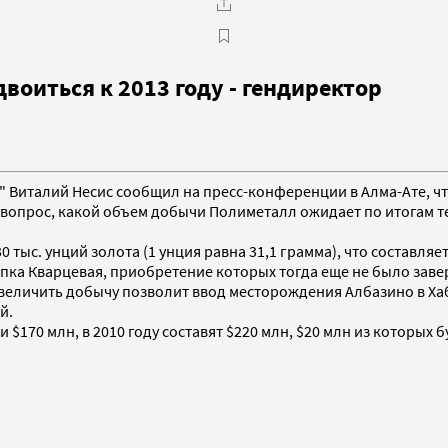
оиться к 2013 году - гендиректор
" Виталий Несис сообщил на пресс-конференции в Алма-Ате, чт
 на вопрос, какой объем добычи Полиметалл ожидает по итогам т
тыс. унций золота (1 унция равна 31,1 грамма), что составляе
пка Кварцевая, приобретение которых тогда еще не было заве
увеличить добычу позволит ввод месторождения Албазино в Хаба
й.
и $170 млн, в 2010 году составят $220 млн, $20 млн из которых