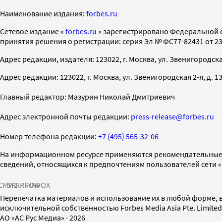
Наименование издания:
forbes.ru
Cетевое издание «
forbes.ru
» зарегистрировано Федеральной 
принятия решения о регистрации: серия Эл № ФС77-82431 от 23 
Адрес редакции, издателя: 123022, г. Москва, ул. Звенигородская 2-
Адрес редакции: 123022, г. Москва, ул. Звенигородская 2-я, д. 13, с
Главный редактор: Мазурин Николай Дмитриевич
Адрес электронной почты редакции:
press-release@forbes.ru
Номер телефона редакции:
+7 (495) 565-32-06
На информационном ресурсе применяются рекомендательные 
сведений, относящихся к предпочтениям пользователей сети 
СМИ2
SPARROW
INFOX
Перепечатка материалов и использование их в любой форме, в
исключительной собственностью Forbes Media Asia Pte. Limite
AO «АС Рус Медиа»
·
2026