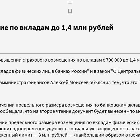
е по вкладам до 1,4 млн рублей
повышении страхового возмещения по вкладам с 700 000 до 1,4
ладов физических лиц в банках России" и в закон "О Централь
амминистра финансов Алексей Моисеев объяснил тем, что это 
ичении предельного размера возмещения по банковским вклада
обещала, что на второе чтение документ будет вынесен «по м
ии предельного размера возмещения по вкладам физических ли
зволит одновременно улучшить социальную защищенность насе
оженный лимит — 3 млн рублей — «наибольшим образом отвеча