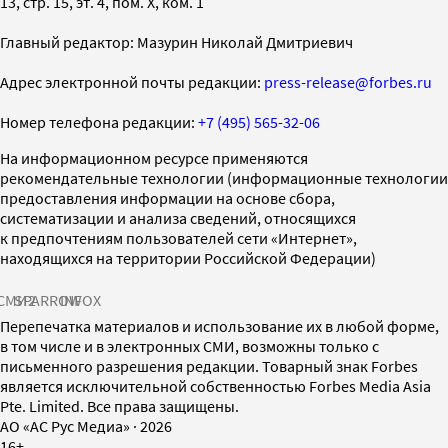
13, стр. 15, эт. 4, пом. X, ком. 1
Главный редактор: Мазурин Николай Дмитриевич
Адрес электронной почты редакции:
press-release@forbes.ru
Номер телефона редакции:
+7 (495) 565-32-06
На информационном ресурсе применяются
рекомендательные технологии (информационные технологии
предоставления информации на основе сбора,
систематизации и анализа сведений, относящихся
к предпочтениям пользователей сети «Интернет»,
находящихся на территории Российской Федерации)
СМИ2
SPARROW
INFOX
Перепечатка материалов и использование их в любой форме,
в том числе и в электронных СМИ, возможны только с
письменного разрешения редакции. Товарный знак Forbes
является исключительной собственностью Forbes Media Asia
Pte. Limited. Все права защищены.
AO «АС Рус Медиа»
·
2026
16+