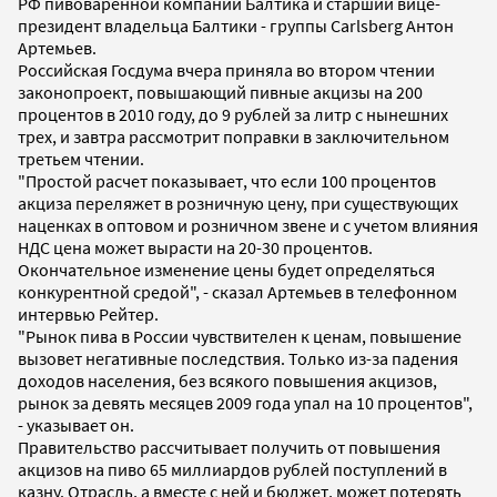
РФ пивоваренной компании Балтика и старший вице-
президент владельца Балтики - группы Carlsberg Антон
Артемьев.
Российская Госдума вчера приняла во втором чтении
законопроект, повышающий пивные акцизы на 200
процентов в 2010 году, до 9 рублей за литр с нынешних
трех, и завтра рассмотрит поправки в заключительном
третьем чтении.
"Простой расчет показывает, что если 100 процентов
акциза переляжет в розничную цену, при существующих
наценках в оптовом и розничном звене и с учетом влияния
НДС цена может вырасти на 20-30 процентов.
Окончательное изменение цены будет определяться
конкурентной средой", - сказал Артемьев в телефонном
интервью Рейтер.
"Рынок пива в России чувствителен к ценам, повышение
вызовет негативные последствия. Только из-за падения
доходов населения, без всякого повышения акцизов,
рынок за девять месяцев 2009 года упал на 10 процентов",
- указывает он.
Правительство рассчитывает получить от повышения
акцизов на пиво 65 миллиардов рублей поступлений в
казну. Отрасль, а вместе с ней и бюджет, может потерять