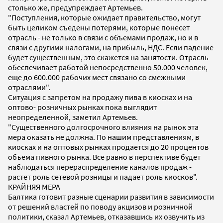
столько же, предупреждает Артемьев.
"Поступления, которые ожидает правительство, могут
быть целиком съедены потерями, которые понесет
отрасль - не только в связи с объемами продаж, но и в
связи с другими налогами, на прибыль, НДС. Если падение
будет существенным, это скажется на занятости. Отрасль
обеспечивает работой непосредственно 50.000 человек,
еще до 600.000 рабочих мест связано со смежными
отраслями".
Ситуация с запретом на продажу пива в киосках и на
оптово- розничных рынках пока выглядит
неопределенной, заметил Артемьев.
"Существенного долгосрочного влияния на рынок эта
мера оказать не должна. По нашим представлениям, в
киосках и на оптовых рынках продается до 20 процентов
объема пивного рынка. Все равно в перспективе будет
наблюдаться перераспределение каналов продаж -
растет роль сетевой розницы и падает роль киосков".
КРАЙНЯЯ МЕРА
Балтика готовит разные сценарии развития в зависимости
от решений властей по поводу акцизов и розничной
политики, сказал Артемьев, отказавшись их озвучить из