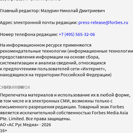
Главный редактор: Мазурин Николай Дмитриевич
Адрес электронной почты редакции:
press-release@forbes.ru
Номер телефона редакции:
+7 (495) 565-32-06
На информационном ресурсе применяются
рекомендательные технологии (информационные технологии
предоставления информации на основе сбора,
систематизации и анализа сведений, относящихся
к предпочтениям пользователей сети «Интернет»,
находящихся на территории Российской Федерации)
СМИ2
SPARROW
INFOX
Перепечатка материалов и использование их в любой форме,
в том числе и в электронных СМИ, возможны только с
письменного разрешения редакции. Товарный знак Forbes
является исключительной собственностью Forbes Media Asia
Pte. Limited. Все права защищены.
AO «АС Рус Медиа»
·
2026
16+