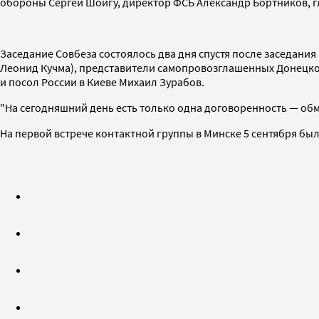
обороны Сергей Шойгу, директор ФСБ Александр Бортников, г
Заседание Совбеза состоялось два дня спустя после заседани
Леонид Кучма), представители самопровозглашенных Донецкой
и посол России в Киеве Михаил Зурабов.
"На сегодняшний день есть только одна договоренность — обм
На первой встрече контактной группы в Минске 5 сентября бы