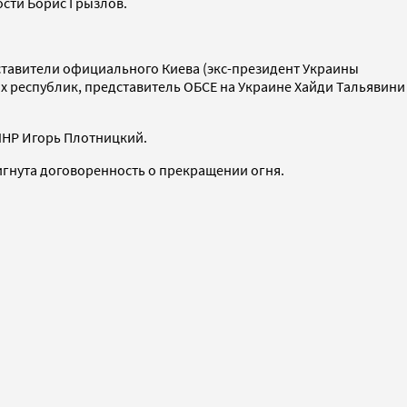
сти Борис Грызлов.
дставители официального Киева (экс-президент Украины
х республик, представитель ОБСЕ на Украине Хайди Тальявини
 ЛНР Игорь Плотницкий.
игнута договоренность о прекращении огня.