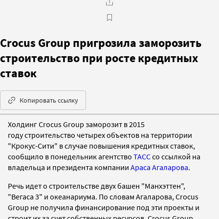
Crocus Group пригрозила заморозить
строительство при росте кредитных
ставок
Копировать ссылку
Холдинг Crocus Group заморозит
в 2015
году
строительство четырех объектов
на территории
"Крокус-Сити"
в случае повышения кредитных ставок,
сообщило в понедельник агентство
ТАСС
со ссылкой на
владельца и президента компании
Араса Агаларова
.
Речь идет о строительстве
двух башен "Манхэттен",
"Вегаса 3" и океанариума. По словам
Агаларова,
Crocus
Group
не получила
финансирование
под
эти проекты и
строит их за счет собственных ресурсов.
Crocus Group