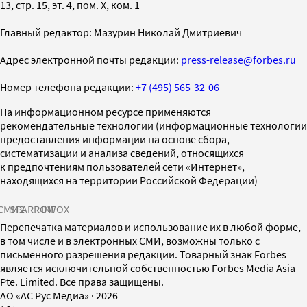
13, стр. 15, эт. 4, пом. X, ком. 1
Главный редактор: Мазурин Николай Дмитриевич
Адрес электронной почты редакции:
press-release@forbes.ru
Номер телефона редакции:
+7 (495) 565-32-06
На информационном ресурсе применяются
рекомендательные технологии (информационные технологии
предоставления информации на основе сбора,
систематизации и анализа сведений, относящихся
к предпочтениям пользователей сети «Интернет»,
находящихся на территории Российской Федерации)
СМИ2
SPARROW
INFOX
Перепечатка материалов и использование их в любой форме,
в том числе и в электронных СМИ, возможны только с
письменного разрешения редакции. Товарный знак Forbes
является исключительной собственностью Forbes Media Asia
Pte. Limited. Все права защищены.
AO «АС Рус Медиа»
·
2026