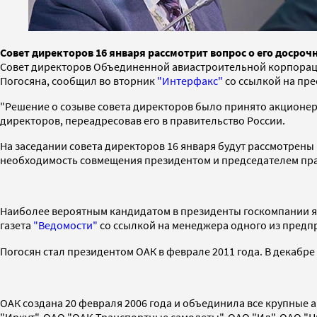
Совет директоров 16 января рассмотрит вопрос о его досроч
Совет директоров Объединенной авиастроительной корпораци
Погосяна, сообщил во вторник
"Интерфакс"
со ссылкой на пре
"Решение о созыве совета директоров было принято акционера
директоров, переадресовав его в правительство России.
На заседании совета директоров 16 января будут рассмотрен
необходимость совмещения президентом и председателем прав
Наиболее вероятным кандидатом в президенты госкомпании 
газета
"Ведомости"
со ссылкой на менеджера одного из предп
Погосян стал президентом ОАК в феврале 2011 года. В декабре
ОАК создана 20 февраля 2006 года и объединила все крупные 
"Иркут", ОАО "ОАК-Транспортные самолеты", ОАО "Ил", ОАО "Н