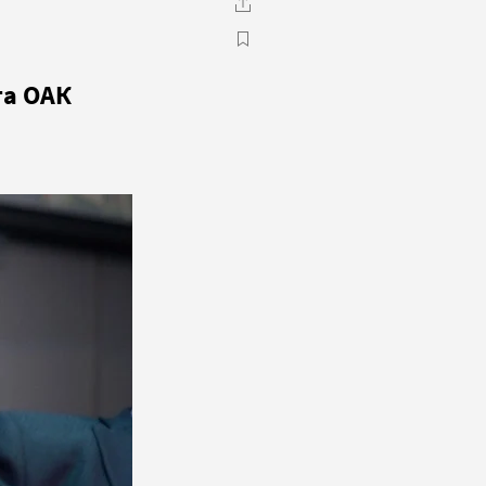
та ОАК