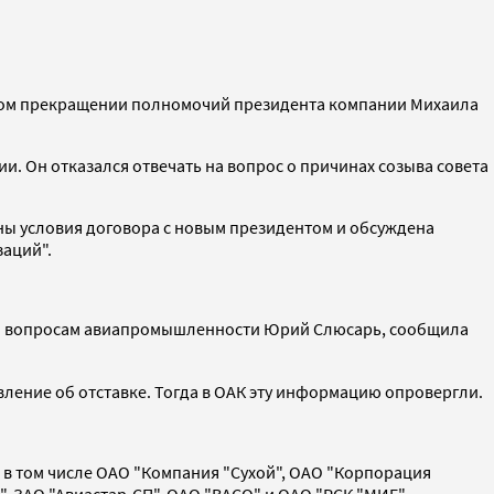
чном прекращении полномочий президента компании Михаила
. Он отказался отвечать на вопрос о причинах созыва совета
ены условия договора с новым президентом и обсуждена
аций".
по вопросам авиапромышленности Юрий Слюсарь, сообщила
явление об отставке. Тогда в ОАК эту информацию опровергли.
 в том числе ОАО "Компания "Сухой", ОАО "Корпорация
, ЗАО "Авиастар-СП", ОАО "ВАСО" и ОАО "РСК "МИГ".