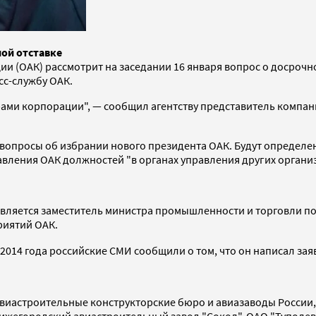
ной отставке
и (ОАК) рассмотрит на заседании 16 января вопрос о досро
сс-службу ОАК.
ми корпорации", — сообщил агентству представитель компании
ы вопросы об избрании нового президента ОАК. Будут определ
ления ОАК должностей "в органах управления других организ
является заместитель министра промышленности и торговли 
риятий ОАК.
 2014 года российские СМИ сообщили о том, что он написал за
авиастроительные конструкторские бюро и авиазаводы России,
ижегородский авиастроительный завод "Сокол", ОАО "Туполев"