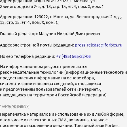
Адрес редакции, издателя: 123022, г. Москва, ул.
Звенигородская 2-я, д. 13, стр. 15, эт. 4, пом. X, ком. 1
Адрес редакции: 123022, г. Москва, ул. Звенигородская 2-я, д.
13, стр. 15, эт. 4, пом. X, ком. 1
Главный редактор: Мазурин Николай Дмитриевич
Адрес электронной почты редакции:
press-release@forbes.ru
Номер телефона редакции:
+7 (495) 565-32-06
На информационном ресурсе применяются
рекомендательные технологии (информационные технологии
предоставления информации на основе сбора,
систематизации и анализа сведений, относящихся
к предпочтениям пользователей сети «Интернет»,
находящихся на территории Российской Федерации)
СМИ2
SPARROW
INFOX
Перепечатка материалов и использование их в любой форме,
в том числе и в электронных СМИ, возможны только с
письменного разрешения редакции. Товарный знак Forbes