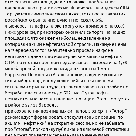
отечественных площадках, что окажет наибольшее
давление на открытии сессии. Фьючерсы на индексы США
торгуются в символическом плюсе, хотя после закрытия
российского рынка инструмент потерял 0,6%.
Фьючерсы на нефть также торгуются примерно на 0,6%
ниже уровней, при которых окончились торги на наших
площадках, что окажет наибольшее давление на
котировки акций нефтегазовой отрасли. Накануне цены
на "черное золото" значительно просели на фоне
негативных данных по коммерческим запасам нефти в
США: по итогам прошлой недели запасы выросли на 1,76
млн баррелей, тогда как ожидался рост на 1 млн
баррелей. По мнению А. Люкановой, падение усилил и
сильный доллар, воодушевившийся позитивными
сигналами с рынка труда, где число заявок на пособие по
безработице снизилось до 502 тыс. С утра нефть
незначительно восстанавливает позиции. Brent торгуется
в районе $77 за баррель.
При сохранении позитивных сигналов эксперт ГК "Алор"
рекомендует формировать спекулятивные позиции по
акциям "нефтянки" на открытии сессии, но не забывать
про "стопы", поскольку публикация ключевой статистики
дня может привести к серьезным изменениям на