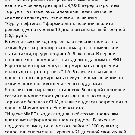
валютном рынке, где пара EUR/USD перед открытием
торгуется в плюсе, восстанавливая позиции после
снижения накануне. Технически, по акциям
"Сургутнефтегаза" формировать позиции аналитик
рекомендует от уровня 10-дневной скользящей средней
(26,2 руб.).
В течение сессии ход торгов на отечественном рынке
акций будет корректироваться макроэкономической
статистикой, предупреждает А. Люканова. В первой
половине дня внимание стоит уделить данным по ВВП
Еврозоны, которые могут сформировать настроения
вплоть до старта торгов в США. В случае позитивных
данных стоит формировать спекулятивные позиции по
акциям, поскольку усиление евро поддержит
большинство сырьевых котировок. Во второй половине
сессии внимание стоит уделить данным по сальдо
торгового баланса в США, а также индексу настроения по
данным Мичиганского Университета.
"Индекс ММВБ в ходе сегодняшней сессии продолжит
движение в сформированном коридоре. В качестве
поддержки выступит отметка в районе 1300 пунктов;
сопротивлением станет уровень 21-дневной скользящей