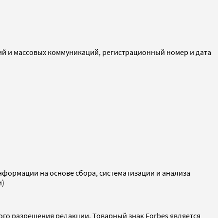
ий и массовых коммуникаций, регистрационный номер и дата
ормации на основе сбора, систематизации и анализа
и)
ого разрешения редакции. Товарный знак Forbes является