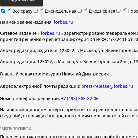
Все сразу
Еженедельная
Ежедневная
Ново
Наименование издания:
forbes.ru
Cетевое издание «
forbes.ru
» зарегистрировано Федеральной 
принятия решения о регистрации: серия Эл № ФС77-82431 от 23 
Адрес редакции, издателя: 123022, г. Москва, ул. Звенигородская 2-
Адрес редакции: 123022, г. Москва, ул. Звенигородская 2-я, д. 13, с
Главный редактор: Мазурин Николай Дмитриевич
Адрес электронной почты редакции:
press-release@forbes.ru
Номер телефона редакции:
+7 (495) 565-32-06
На информационном ресурсе применяются рекомендательные 
сведений, относящихся к предпочтениям пользователей сети 
СМИ2
SPARROW
INFOX
Перепечатка материалов и использование их в любой форме, в