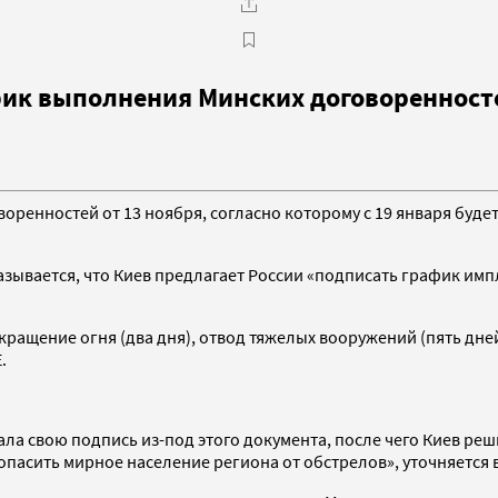
фик выполнения Минских договоренност
ренностей от 13 ноября, согласно которому с 19 января буде
зывается, что Киев предлагает России «подписать график им
кращение огня (два дня), отвод тяжелых вооружений (пять дне
.
а свою подпись из-под этого документа, после чего Киев реши
опасить мирное население региона от обстрелов», уточняется 