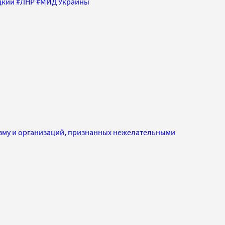
цкий
#
ЛНР
#
МИД Украины
изму и организаций, признанных нежелательными