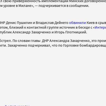
 свою приверженность имплементации Минских договоренност
ем уровне в Милане», — подчеркивается в сообщении.
 ЛНР Денис Пушилин и Владислав Дейнего
обвинили
Киев в сры
том, близкий к контактной группе источник в беседе с «
Интер
спублик Александр Захарченко и Игорь Плотницкий.
стрел. По словам главы ДНР Александра Захарченко, это прои
 дети. Захарченко подчеркивал, что по Горловке бомбардиро