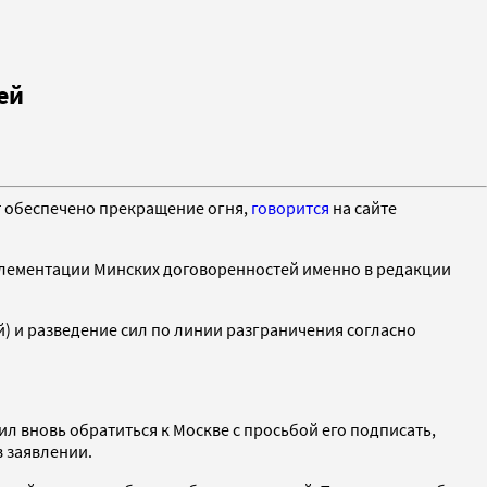
ей
т обеспечено прекращение огня,
говорится
на сайте
плементации Минских договоренностей именно в редакции
й) и разведение сил по линии разграничения согласно
л вновь обратиться к Москве с просьбой его подписать,
в заявлении.