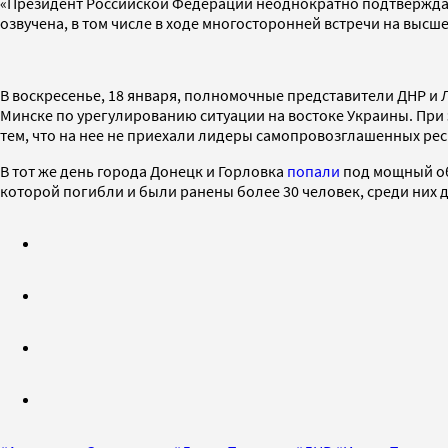
«Президент Российской Федерации неоднократно подтверждал
озвучена, в том числе в ходе многосторонней встречи на высш
В воскресенье, 18 января, полномочные представители ДНР и
Минске по урегулированию ситуации на востоке Украины. При э
тем, что на нее не приехали лидеры самопровозглашенных ре
В тот же день города Донецк и Горловка
попали
под мощный об
которой погибли и были ранены более 30 человек, среди них