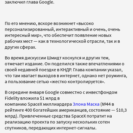
заключил глава Google.
По его мнению, вскоре возникнет «высоко
персонализированный, интерактивный и очень, очень
интересный мир», что обеспечит появление новых
рабочих мест — как в технологической отрасли, так и в
других сферах.
Во время дискуссии Шмидт коснулся и других тем,
отмечает издание. Он поделился также впечатлениями о
своей недавней поездке в КНДР. Глава компании указал,
что там хватает выходов в интернет, однако нет роуминга,
а пользование сетью «жестко контролируется».
В середине января Google совместно с инвестфондом
Fidelity вложила $1 млрд в
компанию SpaceX миллиардера
Элона Маска
(№44 в
рейтинге 400 богатейших американцев, состояние — $10,3
млрд). Привлеченные средства SpaceX потратит на
реализацию проекта по запуску нескольких сотен
спутников, передающих интернет-сигналы.