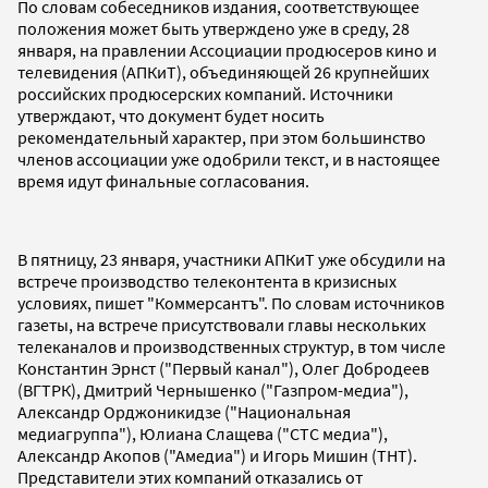
По словам собеседников издания, соответствующее
положения может быть утверждено уже в среду, 28
января, на правлении Ассоциации продюсеров кино и
телевидения (АПКиТ), объединяющей 26 крупнейших
российских продюсерских компаний. Источники
утверждают, что документ будет носить
рекомендательный характер, при этом большинство
членов ассоциации уже одобрили текст, и в настоящее
время идут финальные согласования.
В пятницу, 23 января, участники АПКиТ уже обсудили на
встрече производство телеконтента в кризисных
условиях, пишет "Коммерсантъ". По словам источников
газеты, на встрече присутствовали главы нескольких
телеканалов и производственных структур, в том числе
Константин Эрнст ("Первый канал"), Олег Добродеев
(ВГТРК), Дмитрий Чернышенко ("Газпром-медиа"),
Александр Орджоникидзе ("Национальная
медиагруппа"), Юлиана Слащева ("СТС медиа"),
Александр Акопов ("Амедиа") и Игорь Мишин (ТНТ).
Представители этих компаний отказались от